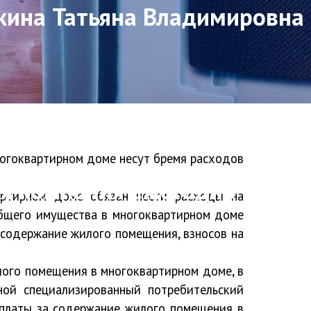
кина Татьяна Владимировна
ногоквартирном доме несут бремя расходов
ая компания ежегодно
ртирном доме обязан нести расходы на
общего имущества в многоквартирном доме
 содержание жилого помещения, взносов на
ого помещения в многоквартирном доме, в
ой специализированный потребительский
 платы за содержание жилого помещения в