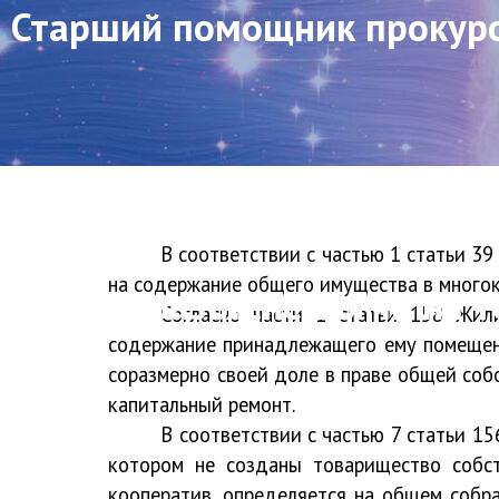
Старший помощник прокуро
В соответствии с частью 1 статьи 
на содержание общего имущества в много
с разъяснениями на 
Согласно
части 1 статьи 158
Жилищ
содержание принадлежащего ему помещени
соразмерно своей доле в праве общей соб
капитальный ремонт.
В соответствии с
частью 7 статьи 15
котором не созданы товарищество собс
кооператив, определяется на общем собр