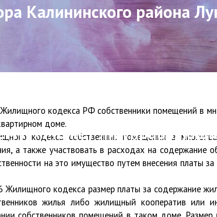
ра Калининского района Лу
39 Жилищного кодекса РФ собственники помещений в м
квартирном доме.
тему: «Может ли управляющ
ного кодекса собственник помещения в многоква
я, а также участвовать в расходах на содержание 
ственности на это имущество путем внесения платы за
6
Жилищного кодекса размер платы за содержание жил
твенников жилья либо жилищный кооператив или ин
ании собственников помещений в таком доме. Размер