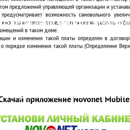
том предложений управляющей организации и устанавли
 предусматривает возможность самовольного увелич
а содержание жилого помеще
многоквартирном доме, в том числе на уровень инфл
омещений в таком доме.
сации и изменения такой платы определен в договор
о порядке изменения такой платы (Определение Вер
собрания собственников?»
Скачай приложение Novonet Mobile