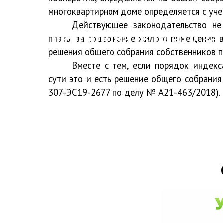
многоквартирном доме определяется с уче
Действующее законодательство не
индексировать плату з
платы за содержание жилого помещения в 
решения общего собрания собственников п
Вместе с тем, если порядок индек
сути
это и есть решение
общего собрания 
307-ЭС19-2677 по делу № А21-463/2018).