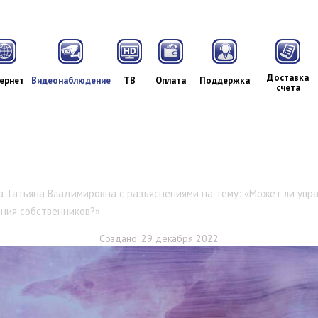
Доставка
ернет
Видеонаблюдение
ТВ
Оплата
Поддержка
счета
 Татьяна Владимировна с разъяснениями на тему: «Может ли упр
ния собственников?»
Создано: 29 декабря 2022