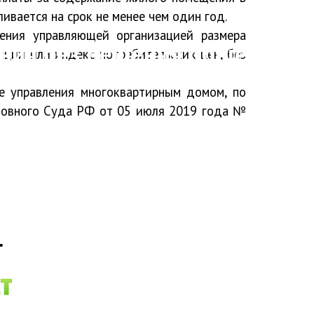
вается на срок не менее чем один год.
ения управляющей организацией размера
ния без решения общего
яции или индекс потребительских цен, без
е управления многоквартирным домом, по
ховного Суда РФ от 05 июля 2019 года №
.