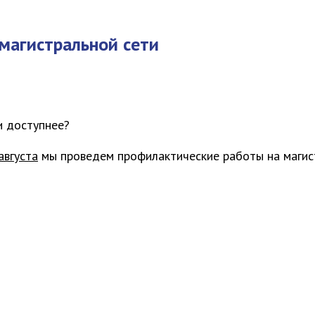
магистральной сети
и доступнее?
августа
мы проведем
профилактические работы
на магис